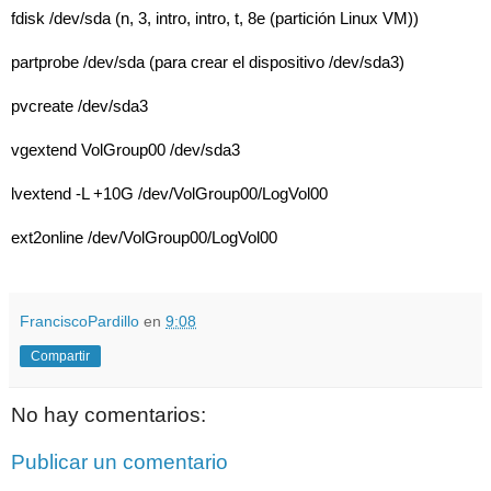
fdisk /dev/sda (n, 3, intro, intro, t, 8e (partición Linux VM))
partprobe /dev/sda (para crear el dispositivo /dev/sda3)
pvcreate /dev/sda3
vgextend VolGroup00 /dev/sda3
lvextend -L +10G /dev/VolGroup00/LogVol00
ext2online /dev/VolGroup00/LogVol00
FranciscoPardillo
en
9:08
Compartir
No hay comentarios:
Publicar un comentario