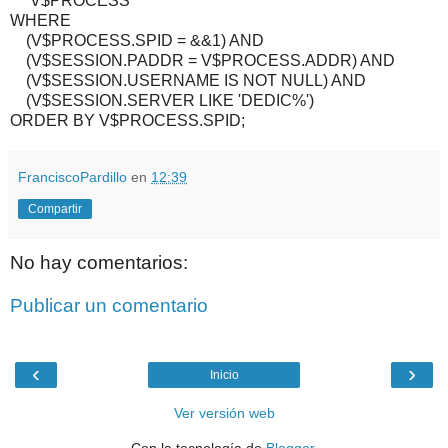
V$PROCESS
WHERE
(V$PROCESS.SPID = &&1) AND
(V$SESSION.PADDR = V$PROCESS.ADDR) AND
(V$SESSION.USERNAME IS NOT NULL) AND
(V$SESSION.SERVER LIKE 'DEDIC%')
ORDER BY V$PROCESS.SPID;
FranciscoPardillo
en
12:39
Compartir
No hay comentarios:
Publicar un comentario
‹
›
Inicio
Ver versión web
Con la tecnología de
Blogger
.