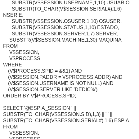
SUBSTR(V$SESSION.USERNAME,1,10) USUARIO,
SUBSTR(TO_CHAR(V$SESSION.SERIAL#),1,6)
NSERIE,
SUBSTR(V$SESSION.OSUSER,1,10) OSUSER,
SUBSTR(V$SESSION.STATUS,1,10) ESTADO,
SUBSTR(V$SESSION.SERVER,1,7) SERVER,
SUBSTR(V$SESSION.MACHINE,1,30) MAQUINA
FROM
V$SESSION,
V$PROCESS
WHERE
(V$PROCESS.SPID = &&1) AND
(V$SESSION.PADDR = V$PROCESS.ADDR) AND
(V$SESSION.USERNAME IS NOT NULL) AND
(V$SESSION.SERVER LIKE 'DEDIC%')
ORDER BY V$PROCESS.SPID;
SELECT '@ESPIA_SESSION ' ||
SUBSTR(TO_CHAR(V$SESSION.SID),1,3) || ' ' ||
SUBSTR(TO_CHAR(V$SESSION.SERIAL#),1,6) ESPIA
FROM
V$SESSION,